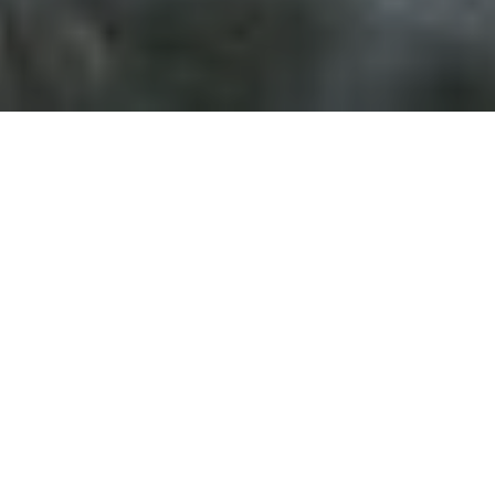
САУНЫ НА БЕРЕГУ
МОРЯ
​В БАННУЮ ЗОНУ SPA
КОМПЛЕКСА «ЛУЧЕЗАРНЫЙ» входят
несколько типов саун, а также «Алтайская